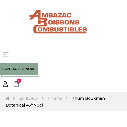
Basculer
☰
la
navigation
CONTACTEZ-NOUS
0
Spiritueux
Rhums
Rhum Boukman
Botanical 45° 70cl