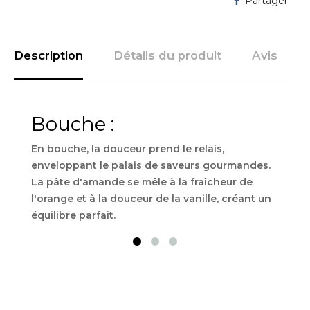
Partager
Description
Détails du produit
Avis
Bouche :
Ne
En bouche, la douceur prend le relais,
Dès 
enveloppant le palais de saveurs gourmandes.
puis
La pâte d'amande se mêle à la fraîcheur de
parf
l'orange et à la douceur de la vanille, créant un
domi
équilibre parfait.
exot