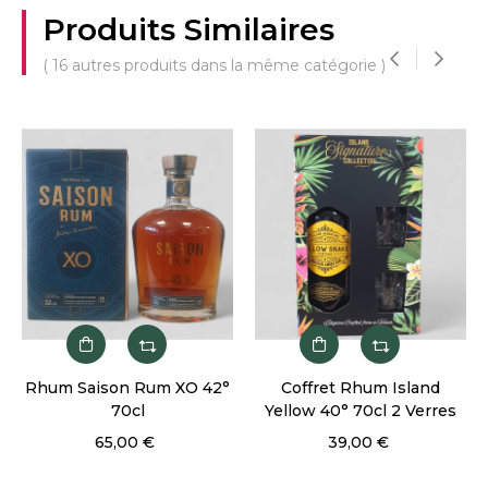
Produits Similaires
( 16 autres produits dans la même catégorie )
‹
›
Rhum Saison Rum XO 42°
Coffret Rhum Island
R
70cl
Yellow 40° 70cl 2 Verres
65,00 €
39,00 €