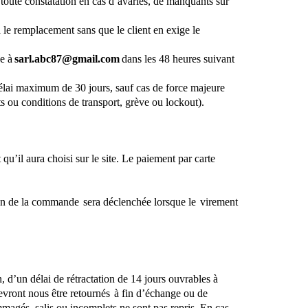
re toute constatation en cas d’avaries, de manquants sur
 le remplacement sans que le client en exige le
ue à
sarl.abc87@gmail.com
dans les 48 heures suivant
 délai maximum de 30 jours, sauf cas de force majeure
s ou conditions de transport, grève ou lockout).
qu’il aura choisi sur le site. Le paiement par carte
on de la
commande sera
déclenchée lorsque
le virement
d’un délai de rétractation de 14 jours ouvrables à
devront nous être
retournés à
fin d’échange ou de
mmagés, salis ou incomplets ne sont p
as repris. En cas