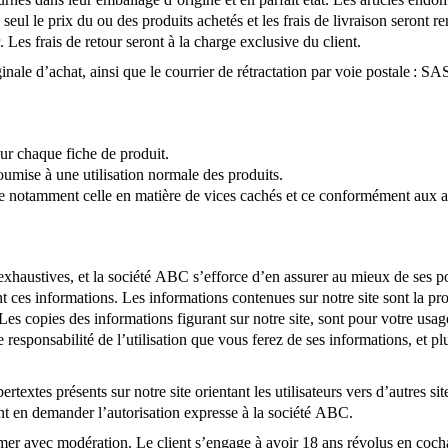
é, seul le prix du ou des produits achetés et les frais de livraison seron
. Les frais de retour seront à la charge exclusive du client.
iginale d’achat, ainsi que le courrier de rétractation par voie postal
sur chaque fiche de produit.
 soumise à une utilisation normale des produits.
le notamment celle en matière de vices cachés et ce conformément aux ar
exhaustives, et la société ABC s’efforce d’en assurer au mieux de ses poss
ces informations. Les informations contenues sur notre site sont la pro
 Les copies des informations figurant sur notre site, sont pour votre usa
 responsabilité de l’utilisation que vous ferez de ses informations, et 
rtextes présents sur notre site orientant les utilisateurs vers d’autres s
ent en demander l’autorisation expresse à la société ABC.
er avec modération. Le client s’engage à avoir 18 ans révolus en cochan