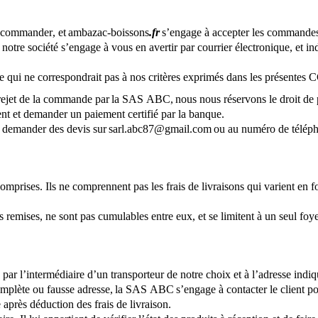
ire commander, et ambazac-boissons
.fr
s’engage à accepter les commandes e
notre société s’engage à vous en avertir par courrier électronique, et ind
 qui ne correspondrait pas à nos critères exprimés dans les présentes
de rejet de la commande par la SAS ABC, nous nous réservons le droit de
ient et demander un paiement certifié par la banque.
té de demander des devis sur sarl.abc87@gmail.com ou au numéro de télé
 comprises. Ils ne comprennent pas les frais de livraisons qui varient e
remises, ne sont pas cumulables entre eux, et se limitent à un seul foyer
par l’intermédiaire d’un transporteur de notre choix et à l’adresse indiqu
complète ou fausse adresse, la SAS ABC
s’engage à contacter le client p
après déduction des frais de livraison.