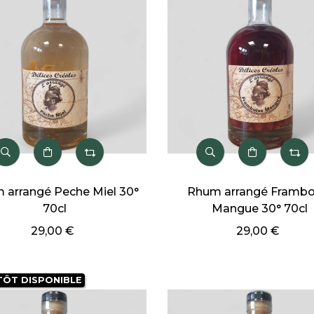
 arrangé Peche Miel 30°
Rhum arrangé Frambo
70cl
Mangue 30° 70cl
29,00 €
29,00 €
TÔT DISPONIBLE