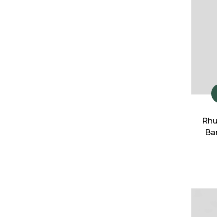
Rhu
Ba