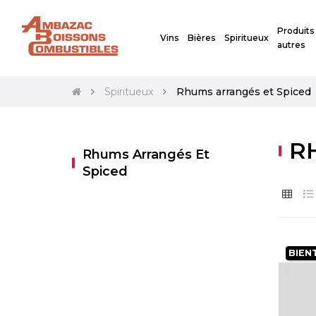
Produits
Vins
Bières
Spiritueux
autres
Spiritueux
Rhums arrangés et Spiced
R
Rhums Arrangés Et
Spiced
BIEN