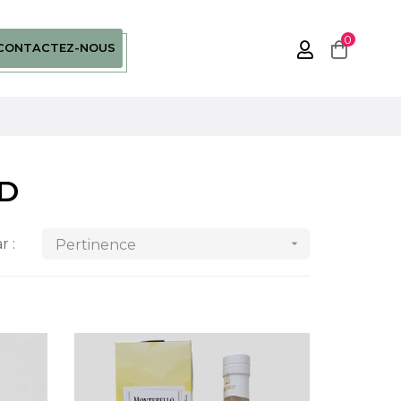
0
CONTACTEZ-NOUS
D
r :
Pertinence
