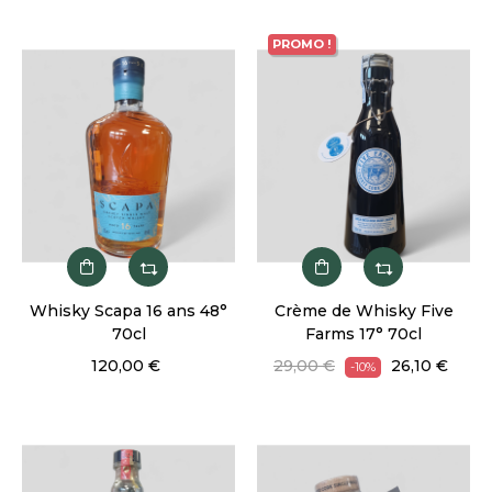
PROMO !
Whisky Scapa 16 ans 48°
Crème de Whisky Five
70cl
Farms 17° 70cl
120,00 €
29,00 €
26,10 €
-10%