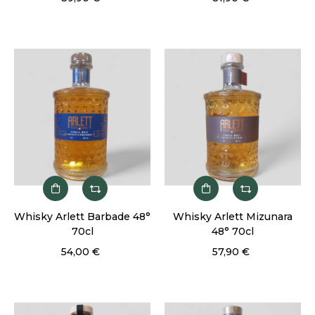
Whisky Arlett Barbade 48°
Whisky Arlett Mizunara
70cl
48° 70cl
54,00 €
57,90 €