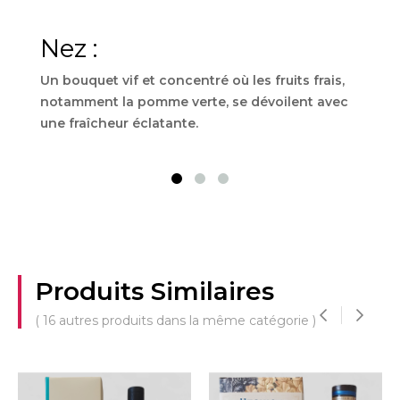
Nez :
Bo
Un bouquet vif et concentré où les fruits frais,
Une 
notamment la pomme verte,
se dévoilent avec
puis
une fraîcheur éclatante.
exot
d'art
Produits Similaires
( 16 autres produits dans la même catégorie )
‹
›