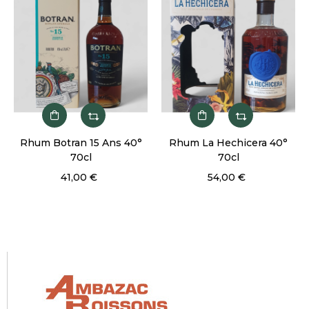
5 Ans 40°
Rhum La Hechicera 40°
Calendrier de l
70cl
Rhums 24*2
€
54,00 €
99,00 €