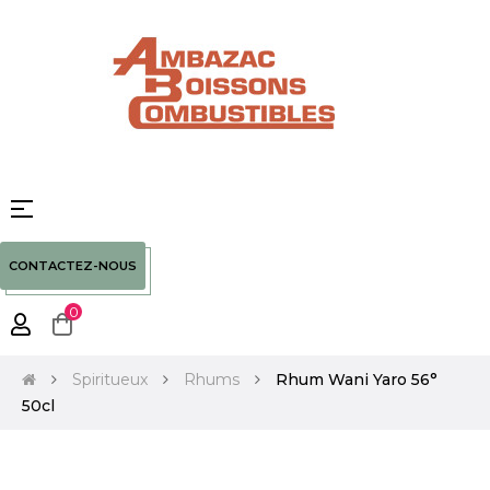
Basculer
☰
la
navigation
CONTACTEZ-NOUS
0
Spiritueux
Rhums
Rhum Wani Yaro 56°
50cl