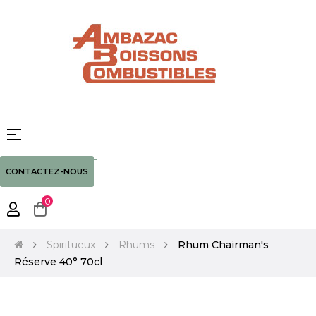
Basculer
☰
la
navigation
CONTACTEZ-NOUS
0
Spiritueux
Rhums
Rhum Chairman's
Réserve 40° 70cl