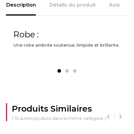
Description
Détails du produit
Avis
Robe :
Ne
Une robe ambrée soutenue, limpide et brillante.
Son 
frui
par 
Produits Similaires
( 16 autres produits dans la même catégorie )
‹
›