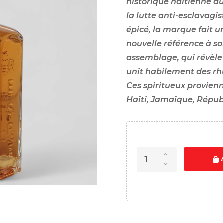
historique haïtienne d
la lutte anti-esclavagi
épicé, la marque fait u
nouvelle référence à s
assemblage, qui révèle 
unit habilement des rh
Ces spiritueux provien
Haïti, Jamaïque, Répub