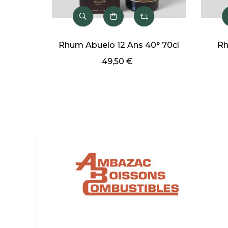
Rhum Abuelo 12 Ans 40° 70cl
Rhum Do
Canis
49,50 €
4