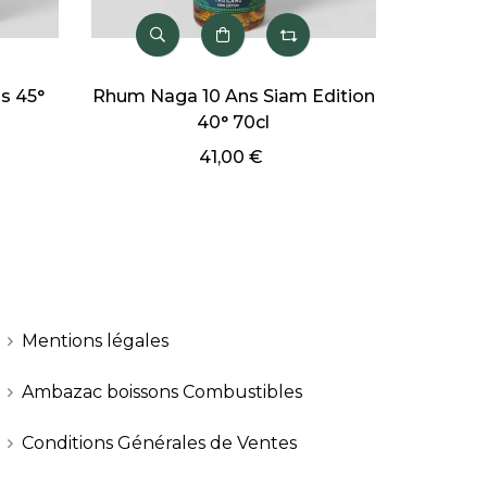
Rhum Naga 10 Ans Siam Edition
Rhum Boukman
40° 70cl
7
41,00 €
55,
Mentions légales
Ambazac boissons Combustibles
Conditions Générales de Ventes