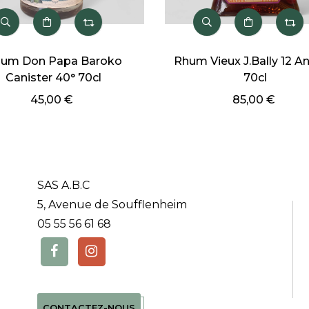
n Papa Baroko
Rhum Vieux J.Bally 12 Ans 45°
ter 40° 70cl
70cl
5,00 €
85,00 €
SAS A.B.C
5, Avenue de Soufflenheim
05 55 56 61 68
CONTACTEZ-NOUS