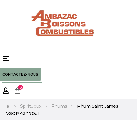
Basculer
☰
la
navigation
CONTACTEZ-NOUS
0
Spiritueux
Rhums
Rhum Saint James
VSOP 43° 70cl