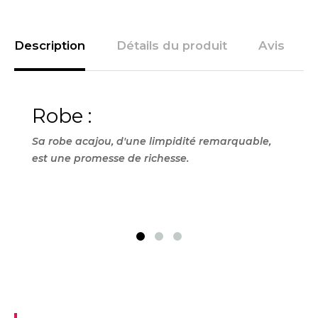
Description
Détails du produit
Avis
Robe :
Ne
Sa robe acajou, d'une limpidité remarquable,
Au ne
est une promesse de richesse.
du c
vanil
macé