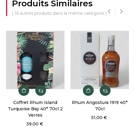
Produits Similaires
( 16 autres produits dans la même catégorie )
‹
›
Coffret Rhum Island
Rhum Angostura 1919 40°
Turquoise Bay 40° 70cl 2
70cl
Verres
51,00 €
39,00 €