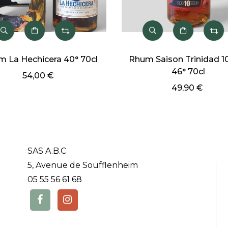
 La Hechicera 40° 70cl
Rhum Saison Trinidad 1
46° 70cl
54,00 €
49,90 €
SAS A.B.C
5, Avenue de Soufflenheim
05 55 56 61 68