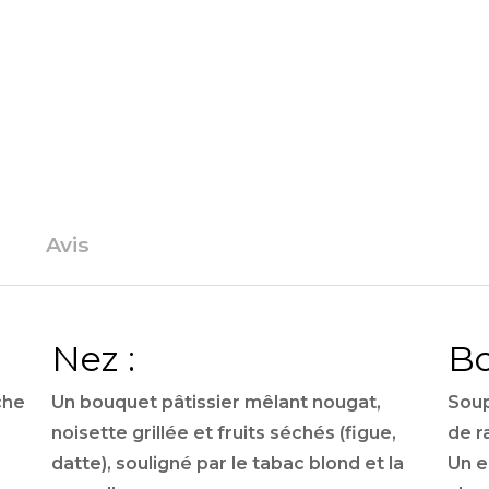
Avis
Nez :
Bo
che
Un bouquet pâtissier mêlant nougat,
Soup
noisette grillée et fruits séchés (figue,
de r
datte),
souligné par le tabac blond et la
Un e