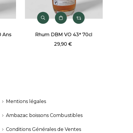
0 Ans
Rhum DBM VO 43° 70cl
Rhum
29,90 €
Mentions légales
Ambazac boissons Combustibles
Conditions Générales de Ventes