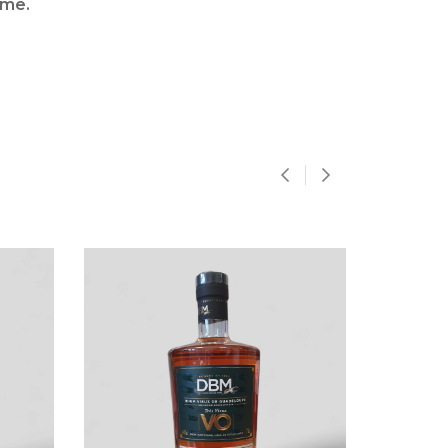
rme.
‹
›