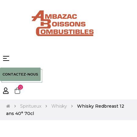
Basculer
☰
la
navigation
CONTACTEZ-NOUS
0
Spiritueux
Whisky
Whisky Redbreast 12
ans 40° 70cl