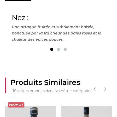
Nez :
Bo
Une attaque fruitée et subtilement boisée,
Un p
ponctuée par la fraîcheur des baies roses et la
les 
chaleur des épices douces.
douc
Produits Similaires
( 16 autres produits dans la même catégorie )
‹
›
PROMO !