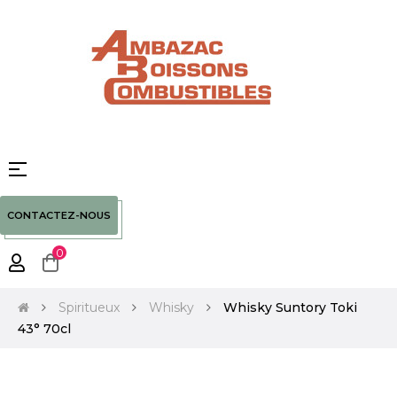
Basculer
☰
la
navigation
CONTACTEZ-NOUS
0
Spiritueux
Whisky
Whisky Suntory Toki
43° 70cl