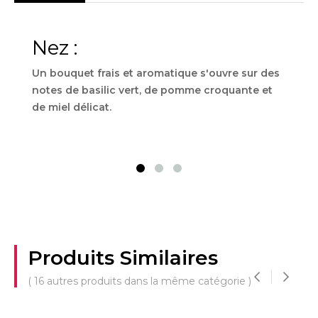
Nez :
Bo
Un bouquet frais et aromatique s'ouvre sur des
L'at
notes de basilic vert, de pomme croquante et
domi
de miel délicat.
fruit
thym
herb
Produits Similaires
( 16 autres produits dans la même catégorie )
‹
›