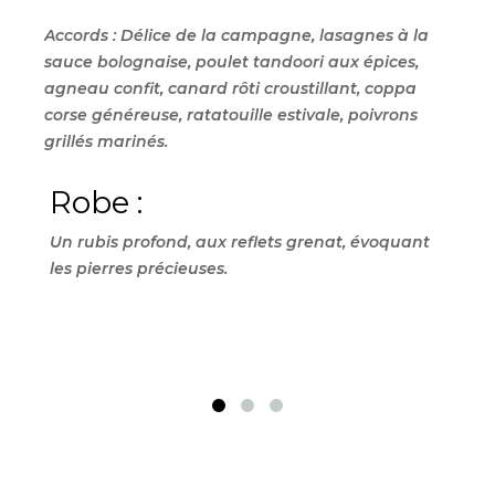
Accords :
Délice de la campagne,
lasagnes à la
sauce bolognaise,
poulet tandoori aux épices,
agneau confit,
canard rôti croustillant,
coppa
corse généreuse,
ratatouille estivale,
poivrons
grillés marinés.
Robe :
Ne
Un rubis profond,
aux reflets grenat,
évoquant
Un b
les pierres précieuses.
note
fruit
fraî