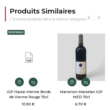
Produits Similaires
( 16 autres produits dans la même catégorie )
‹
›
NOUVEAU
IGP Haute-Vienne Bords
Marrenon Marselan IGP
de Vienne Rouge 75cl
MED 75cl
10,90 €
6,70 €