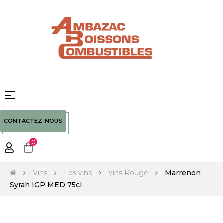
Basculer
☰
la
navigation
CONTACTEZ-NOUS
0
Vins
Les vins
Vins Rouge
Marrenon
Syrah IGP MED 75cl