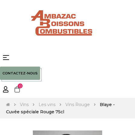
Basculer
☰
la
navigation
CONTACTEZ-NOUS
0
Vins
Les vins
Vins Rouge
Blaye -
Cuvée spéciale Rouge 75cl