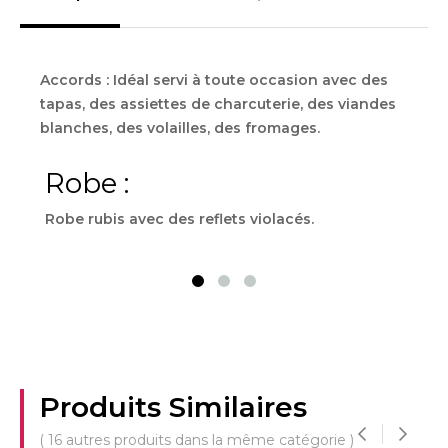
Accords : Idéal servi à toute occasion avec des
tapas, des assiettes de charcuterie, des viandes
blanches, des volailles, des fromages.
Robe :
Ne
Robe rubis avec des reflets violacés.
Nez 
celle
Produits Similaires
( 16 autres produits dans la même catégorie )