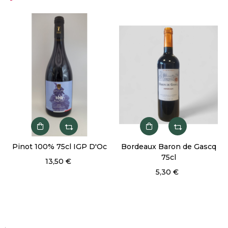
‹
›
Pinot 100% 75cl IGP D'Oc
Bordeaux Baron de Gascq
75cl
13,50 €
5,30 €