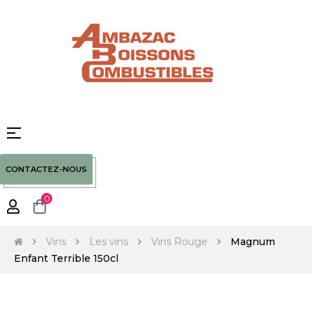
Basculer
☰
la
navigation
CONTACTEZ-NOUS
0
Vins
Les vins
Vins Rouge
Magnum
Enfant Terrible 150cl