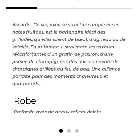
Accords :
Ce vin,
avec sa structure ample et ses
notes fruitées,
est le partenaire idéal des
grillades,
qu'elles soient de bœuf,
d'agneau ou de
volaille.
En automne,
il sublimera les saveurs
réconfortantes d'un gratin de potiron,
d'une
poêlée de champignons des bois ou encore de
châtaignes grillées au feu de bois.
Une alliance
parfaite pour des moments chaleureux et
gourmands.
Robe :
Ne
Profonde avec de beaux reflets violets.
Un n
frui