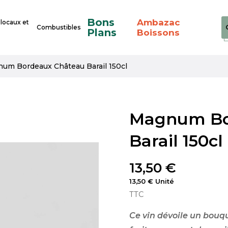
Bons
Ambazac
 locaux et
Combustibles
Plans
Boissons
um Bordeaux Château Barail 150cl
Magnum Bo
Barail 150cl
13,50 €
13,50 € Unité
TTC
Ce vin dévoile un bouq