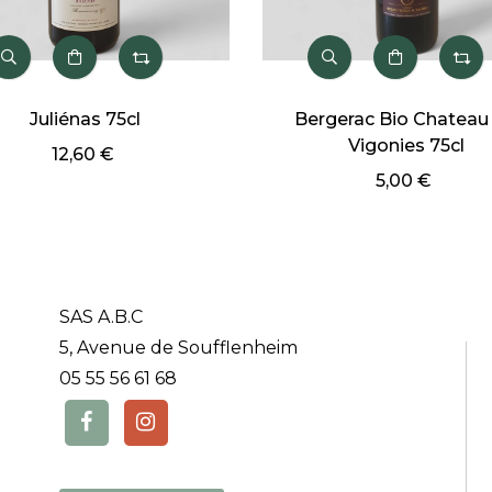
Juliénas 75cl
Bergerac Bio Chateau 
Vigonies 75cl
12,60 €
5,00 €
SAS A.B.C
5, Avenue de Soufflenheim
05 55 56 61 68