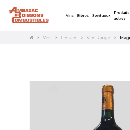
Produits
Vins
Bières
Spiritueux
autres
Vins
Les vins
Vins Rouge
Magn