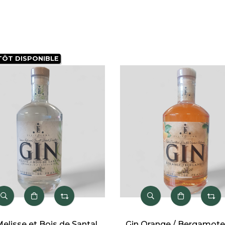
ÔT DISPONIBLE
lisse et Bois de Santal
Gin Orange / Bergamote 3