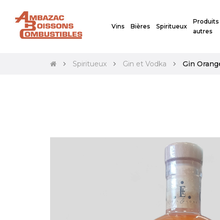
Produits
Vins
Bières
Spiritueux
autres
Spiritueux
Gin et Vodka
Gin Orange