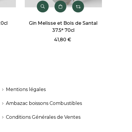
20cl
Gin Melisse et Bois de Santal
Gin Po
37.5° 70cl
41,80 €
Mentions légales
Ambazac boissons Combustibles
Conditions Générales de Ventes