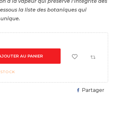
n à la vapeur qui préserve l'intégrité des
essous la liste des botaniques qui
unique.
AJOUTER AU PANIER
 STOCK
Partager