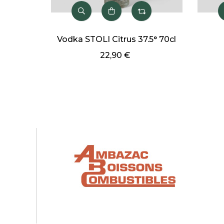
Vodka STOLI Citrus 37.5° 70cl
22,90 €