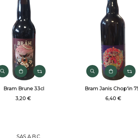
am Brune 33cl
Bram Janis Chop'in 75cl
3,20 €
6,40 €
SAS A.B.C