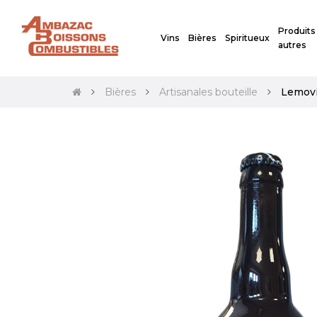
Produits
Vins
Bières
Spiritueux
autres
Bières
Artisanales bouteille
Lemovi