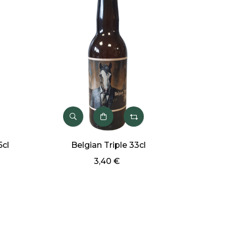
Belgian Triple 33cl
Bram Sessio
3,40 €