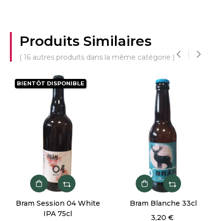
Produits Similaires
( 16 autres produits dans la même catégorie )
‹
›
BIENTÔT DISPONIBLE
Bram Session 04 White
Bram Blanche 33cl
IPA 75cl
3,20 €