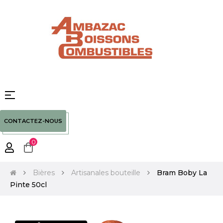
Basculer
☰
la
navigation
CONTACTEZ-NOUS
0
Bières
Artisanales bouteille
Bram Boby La
Pinte 50cl