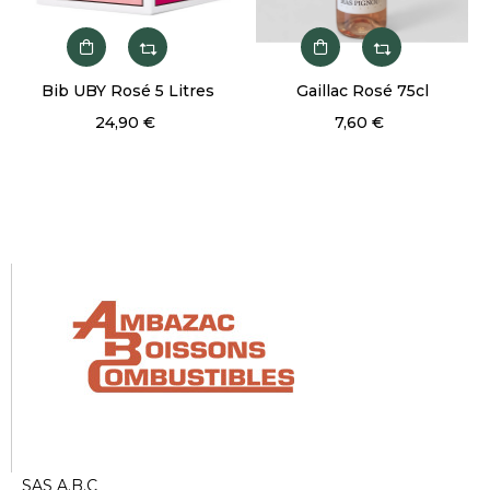
Bib UBY Rosé 5 Litres
Gaillac Rosé 75cl
100
P
24,90 €
7,60 €
SAS A.B.C