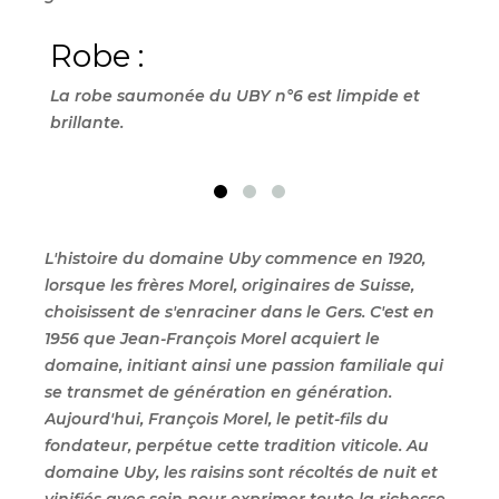
Robe :
Ne
La robe saumonée du UBY n°6 est limpide et
Son 
brillante.
roug
fram
L'histoire du domaine Uby commence en 1920,
lorsque les frères Morel, originaires de Suisse,
choisissent de s'enraciner dans le Gers. C'est en
1956 que Jean-François Morel acquiert le
domaine, initiant ainsi une passion familiale qui
se transmet de génération en génération.
Aujourd'hui, François Morel, le petit-fils du
fondateur, perpétue cette tradition viticole. Au
domaine Uby, les raisins sont récoltés de nuit et
vinifiés avec soin pour exprimer toute la richesse