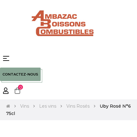
Basculer
☰
la
navigation
CONTACTEZ-NOUS
0
Vins
Les vins
Vins Rosés
Uby Rosé N°6
75cl