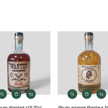
cl
Rhum arrangé Planteur 30° 70cl
Rhum ar