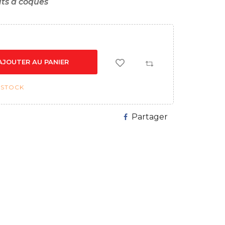
its à coques
AJOUTER AU PANIER
 STOCK
Partager