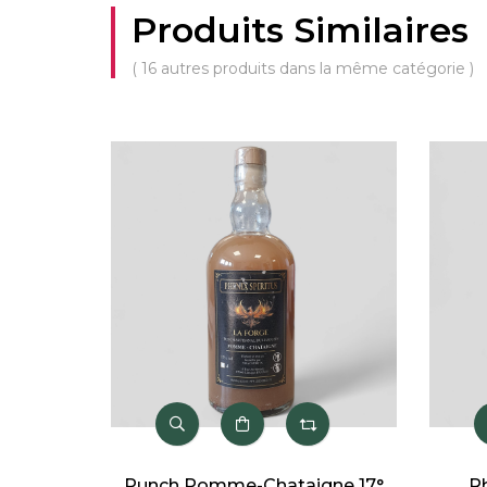
Produits Similaires
( 16 autres produits dans la même catégorie )
h Pomme-Chataigne 17°
Rhum Wanted 40° 70