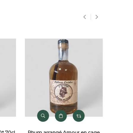
‹
›
BIENTÔT DISPONIBLE
rangé Amour en cage
Magnum Rhum arrangé