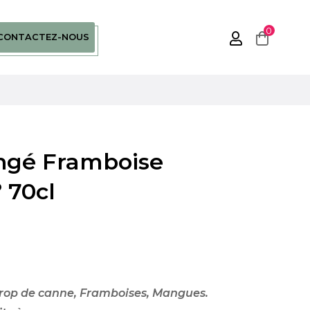
0
CONTACTEZ-NOUS
ngé Framboise
 70cl
irop de canne, Framboises, Mangues.