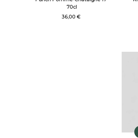
70cl
41,90 €
36,00 €