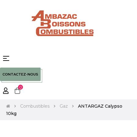
Basculer
☰
la
navigation
CONTACTEZ-NOUS
0
Combustibles
Gaz
ANTARGAZ Calypso
10kg