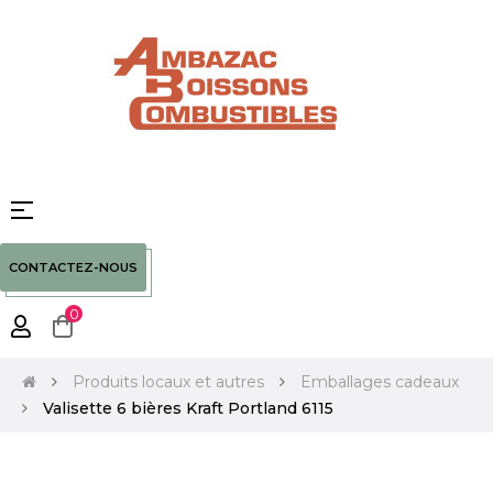
Basculer
☰
la
navigation
CONTACTEZ-NOUS
0
Produits locaux et autres
Emballages cadeaux
Valisette 6 bières Kraft Portland 6115