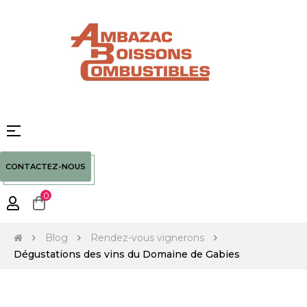
Basculer
☰
la
navigation
CONTACTEZ-NOUS
0
Blog
Rendez-vous vignerons
Dégustations des vins du Domaine de Gabies