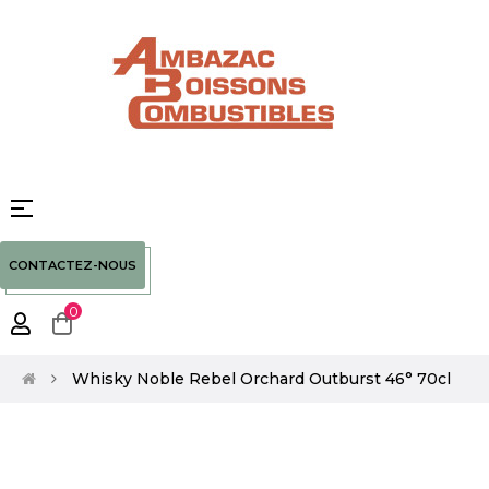
Basculer
☰
la
navigation
CONTACTEZ-NOUS
0
Whisky Noble Rebel Orchard Outburst 46° 70cl