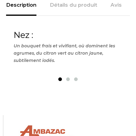
Description
Détails du produit
Avis
Nez :
Bo
Un bouquet frais et vivifiant, où dominent les
Une 
agrumes, du citron vert au citron jaune,
pépi
subtilement iodés.
auxq
de p