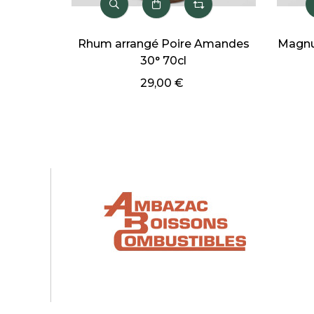
Magnum Rhum arrangé Victoria
Rhum Zomb
30° 150cl
41,
59,00 €