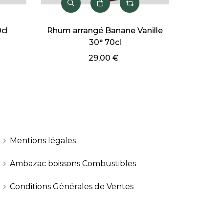
Rhum arrangé Saint James
Rhum Cap Tain
Banane Flambée 35° 70cl
41,90
34,00 €
Mentions légales
Ambazac boissons Combustibles
Conditions Générales de Ventes