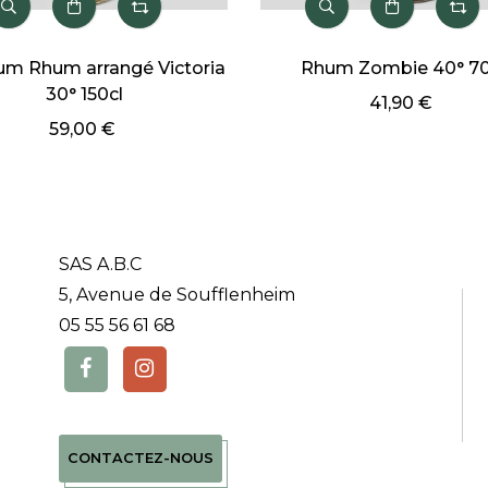
ie 40° 70cl
Rhum arrangé Banane Vanille
30° 70cl
90 €
29,00 €
SAS A.B.C
5, Avenue de Soufflenheim
05 55 56 61 68
CONTACTEZ-NOUS